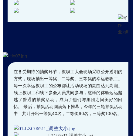
在备受期待的抽奖环节，教职工大会现场采取公开透明的
方式，现场抽出一等奖、二等奖、三等奖的幸运教职工。
每一次幸运教职工的公布都让活动现场的氛围达到高潮。
线上教职工和线下参会人员共同参与，这样的体验远远超
越了普通的抽奖活动，成为了他们与集团之间美好的回
忆。 最后，抽奖活动圆满落下帷幕，今年的三轮抽奖活动
中，共计开出一等奖40名，二等奖60名，三等奖100名。