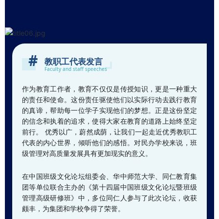
#
教职工代表发言
Faculty and staff speeches
作为教育工作者，教育不仅仅是传授知识，更是一种重大
的责任和使命。这份责任驱使他们以实际行动去践行教育
的真谛，帮助每一位学子实现他们的梦想。正是这份坚定
的信念和执着的追求，使得大家在教育的道路上始终坚定
前行。 优秀以广，蔚然成荫，让我们一起走近优秀教职工
代表的内心世界，倾听他们的感悟。
对民办学校来说，班
级管理对高质量发展具有更加现实的意义。
在中国班级文化论坛组委会、华中师范大学、同仁教育集
团等单位联合主办的《第十四届中国班级文化论坛暨班级
管理高级研修班》中，多位同仁人参与了此次论坛，收获
颇丰，为集团和学校争得了荣誉。