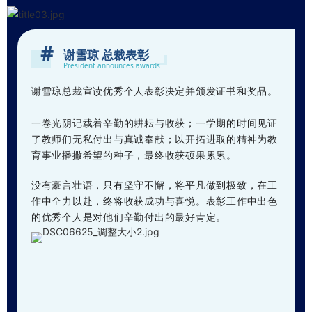
#
谢雪琼 总裁表彰
President announces awards
谢雪琼总裁宣读优秀个人表彰决定并颁发证书和奖品。
一卷光阴记载着辛勤的耕耘与收获；一学期的时间见证
了教师们无私付出与真诚奉献；以开拓进取的精神为教
育事业播撒希望的种子，最终收获硕果累累。
没有豪言壮语，只有坚守不懈，将平凡做到极致，在工
作中全力以赴，终将收获成功与喜悦。表彰工作中出色
的优秀个人是对他们辛勤付出的最好肯定。