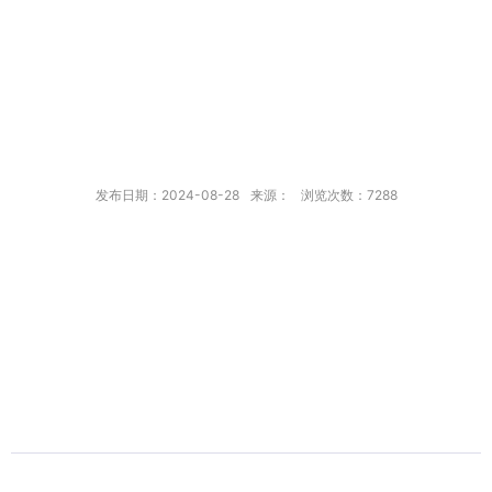
发布日期：2024-08-28
来源：
浏览次数：
7288