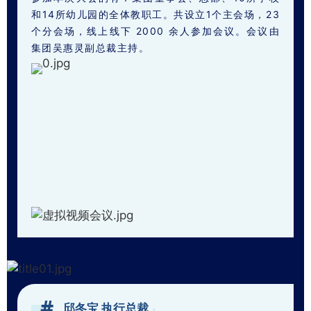
和14所幼儿园的全体教职工。共设立1个主会场，23
个分会场，线上线下 2000 余人参加会议。会议由
集团吴惠灵副总裁主持。
#
邱冬宝 执行总裁